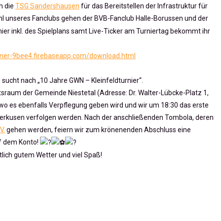
n die
TSG Sandershausen
für das Bereitstellen der Infrastruktur für
 unseres Fanclubs gehen der BVB-Fanclub Halle-Borussen und der
ier inkl. des Spielplans samt Live-Ticker am Turniertag bekommt ihr
nner-9bee4.firebaseapp.com/download.html
d sucht nach „10 Jahre GWN – Kleinfeldturnier“.
tsraum der Gemeinde Niestetal (Adresse: Dr. Walter-Lübcke-Platz 1,
wo es ebenfalls Verpflegung geben wird und wir um 18:30 das erste
verkusen verfolgen werden. Nach der anschließenden Tombola, deren
V.
gehen werden, feiern wir zum krönenenden Abschluss eine
uf dem Konto!
tlich gutem Wetter und viel Spaß!