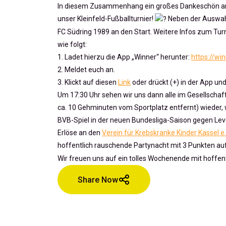
In diesem Zusammenhang ein großes Dankeschön a
unser Kleinfeld-Fußballturnier!
Neben der Auswahl
FC Südring 1989 an den Start. Weitere Infos zum Turn
wie folgt:
1. Ladet hierzu die App „Winner“ herunter:
https://wi
2. Meldet euch an.
3. Klickt auf diesen
Link
oder drückt (+) in der App un
Um 17:30 Uhr sehen wir uns dann alle im Gesellschaf
ca. 10 Gehminuten vom Sportplatz entfernt) wieder, 
BVB-Spiel in der neuen Bundesliga-Saison gegen Le
Erlöse an den
Verein für Krebskranke Kinder Kassel e.
hoffentlich rauschende Partynacht mit 3 Punkten a
Wir freuen uns auf ein tolles Wochenende mit hoffen
Share Now