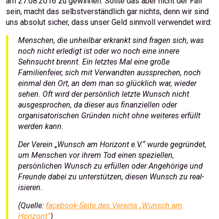
am 27.08.2016 zu gewinnen. Sollte das aber nicht der Fall
sein, macht das selbstverständlich gar nichts, denn wir sind
uns absolut sicher, dass unser Geld sinnvoll verwendet wird:
Menschen, die unheilbar erkrankt sind fragen sich, was
noch nicht erledigt ist oder wo noch eine innere
Sehnsucht brennt. E
in letztes Mal eine große
Familienfeier, sich mit Verwandten aussprechen, noch
einmal den Ort, an dem man so glücklich war, wieder
sehen. Oft wird der persönlich letzte Wunsch nicht
ausgesprochen, da dieser aus fi­nanziellen oder
organisatorischen Grün­d­en nicht ohne weiteres erfüllt
wer­­den kann.
Der Verein „Wunsch am Horizont e.V.“ wurde gegründet,
um Menschen vor ihrem Tod einen speziellen,
persönlichen Wunsch zu erfüllen oder Ange­hörige und
Freunde dabei zu unter­stützen, diesen Wunsch zu real­
isieren.
(Quelle:
facebook-Seite des Vereins „Wunsch am
Horizont“
)