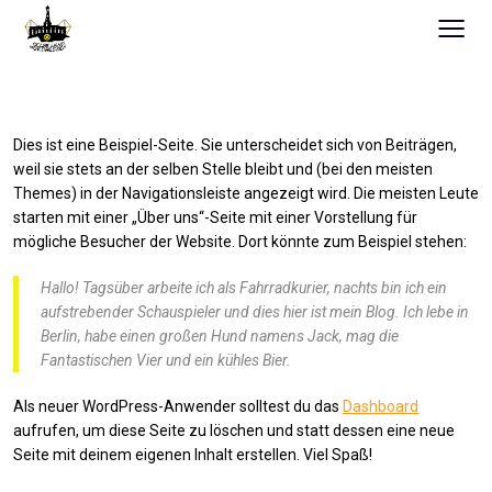
≡
BEISPIEL-SEITE
Dies ist eine Beispiel-Seite. Sie unterscheidet sich von Beiträgen,
weil sie stets an der selben Stelle bleibt und (bei den meisten
Themes) in der Navigationsleiste angezeigt wird. Die meisten Leute
starten mit einer „Über uns“-Seite mit einer Vorstellung für
mögliche Besucher der Website. Dort könnte zum Beispiel stehen:
Hallo! Tagsüber arbeite ich als Fahrradkurier, nachts bin ich ein
aufstrebender Schauspieler und dies hier ist mein Blog. Ich lebe in
Berlin, habe einen großen Hund namens Jack, mag die
Fantastischen Vier und ein kühles Bier.
Als neuer WordPress-Anwender solltest du das
Dashboard
aufrufen, um diese Seite zu löschen und statt dessen eine neue
Seite mit deinem eigenen Inhalt erstellen. Viel Spaß!