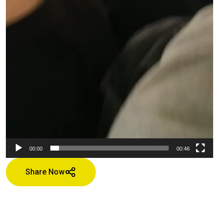
00:00
00:46
Share Now